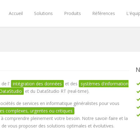
Accueil
Solutions
Produits
Références
L'équi
N
 de l'
intégration des données
et des
systèmes d'information
DataStudio
et du DataStudio RT (real-time).
ciétés de services en informatique généralistes pour vous
es complexes, urgentes ou critiques
.
r à comprendre pleinement votre besoin. Notre savoir-faire et la
de vous proposer des solutions optimales et évolutives.